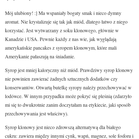
Mój ulubiony! :] Ma wspaniały bogaty smak i nieco dymny
aromat. Nie krystalizuje się tak jak miód, dlatego łatwo z niego
korzystać. Jest wytwarzany z soku klonowego, głównie w
Kanadzie i USA. Pewnie każdy z nas wie, jak wyglądają
amerykańskie pancakes z syropem klonowym, które mali
Amerykanie pałaszują na śniadanie.
Syrop jest mniej kaloryczny niż miód. Prawdziwy syrop klonowy
nie powinien zawierać żadnych sztucznych dodatków czy
konserwantów. Otwartą butelkę syropy należy przechowywać w
lodówce. W innym przypadku może pokryć się pleśnią (zdarzyło
mi się to dwukrotnie zanim doczytałam na etykiecie, jaki sposób
przechowywania jest właściwy).
Syrop klonowy jest nieco zdrowszą alternatywą dla białego
cukru: zawiera między innymi cynk, wapń, magnez, sole fosforu i