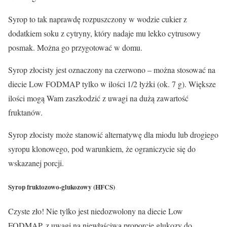
Syrop to tak naprawdę rozpuszczony w wodzie cukier z
dodatkiem soku z cytryny, który nadaje mu lekko cytrusowy
posmak. Można go przygotować w domu.
Syrop złocisty jest oznaczony na
czerwono
– można stosować na
diecie Low FODMAP tylko w ilości 1/2 łyżki (ok. 7 g). Większe
ilości mogą Wam zaszkodzić z uwagi na dużą zawartość
fruktanów.
Syrop złocisty może stanowić alternatywę dla miodu lub drogiego
syropu klonowego, pod warunkiem, że ograniczycie się do
wskazanej porcji.
Syrop
fruktozowo-glukozowy (HFCS)
Czyste zło! Nie tylko jest
niedozwolony
na diecie Low
FODMAP, z uwagi na niewłaściwą proporcję glukozy do