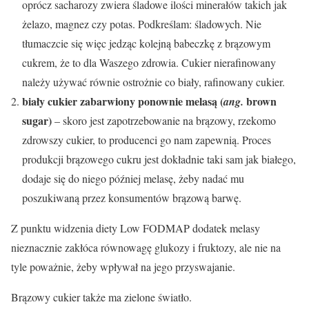
oprócz sacharozy zwiera śladowe ilości minerałów takich jak
żelazo, magnez czy potas. Podkreślam: śladowych. Nie
tłumaczcie się więc jedząc kolejną babeczkę z brązowym
cukrem, że to dla Waszego zdrowia. Cukier nierafinowany
należy używać równie ostrożnie co biały, rafinowany cukier.
biały cukier zabarwiony ponownie melasą (
brown
ang.
sugar)
– skoro jest zapotrzebowanie na brązowy, rzekomo
zdrowszy cukier, to producenci go nam zapewnią. Proces
produkcji brązowego cukru jest dokładnie taki sam jak białego,
dodaje się do niego później melasę, żeby nadać mu
poszukiwaną przez konsumentów brązową barwę.
Z punktu widzenia diety Low FODMAP dodatek melasy
nieznacznie zakłóca równowagę glukozy i fruktozy, ale nie na
tyle poważnie, żeby wpływał na jego przyswajanie.
Brązowy cukier także ma
zielone światło.