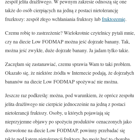
zespół jelita drażliwego. W pewnym zakresie odnoszą się one
także do osób cierpiących na jedną z postaci nietolerancję
fruzktozy: zespół złego wchłaniania fruktozy lub
fruktozemię
.
Czemu robię to zastrzeżenie? Wielokrotnie czytelnicy pytali mnie,
czy na diecie Low FODMAP można jeść dojrzałe banany. Tak,
można jeść zwykłe, duże dojrzałe banany. Ja jadam tylko takie.
Zaczęłam się zastanawiać, czemu sprawia Wam to taki problem.
Okazało się, że niektóre źródła w Internecie podają, że dojrzałych
bananów na diecie Low FODMAP spożywać nie można.
Jeszcze raz podkreślę: można, pod warunkiem, że oprócz zespołu
jelita drażliwego nie cierpicie jednocześnie na jedną z postaci
nietolerancji fruktozy. Osoby, u których pojawiają się
nieprzyjemne objawy po spożyciu produktów oznaczonych jako
dozwolone na diecie Low FODMAP, powinny przebadać się
także pod kątem nietolerancji fruktozy, bo może być to choroba