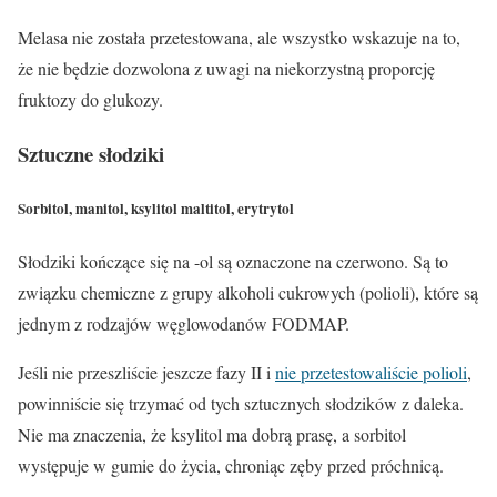
Melasa nie została przetestowana, ale wszystko wskazuje na to,
że
nie będzie dozwolona
z uwagi na niekorzystną proporcję
fruktozy do glukozy.
Sztuczne słodziki
Sorbitol, manitol, ksylitol maltitol, erytrytol
Słodziki kończące się na -ol są oznaczone na
czerwono
. Są to
związku chemiczne z grupy alkoholi cukrowych (polioli), które są
jednym z rodzajów węglowodanów FODMAP.
Jeśli nie przeszliście jeszcze fazy II i
nie przetestowaliście poliol
i
,
powinniście się trzymać od tych sztucznych słodzików z daleka.
Nie ma znaczenia, że ksylitol ma dobrą prasę, a sorbitol
występuje w gumie do życia, chroniąc zęby przed próchnicą.