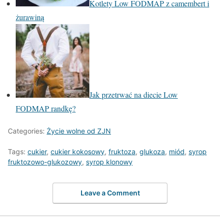
Kotlety Low FODMAP z camembert i
żurawiną
Jak przetrwać na diecie Low
FODMAP randkę?
Categories:
Życie wolne od ZJN
Tags:
cukier
,
cukier kokosowy
,
fruktoza
,
glukoza
,
miód
,
syrop
fruktozowo-glukozowy
,
syrop klonowy
Leave a Comment