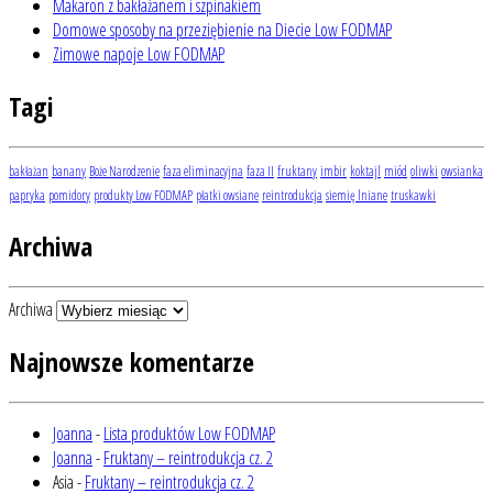
Makaron z bakłażanem i szpinakiem
Domowe sposoby na przeziębienie na Diecie Low FODMAP
Zimowe napoje Low FODMAP
Tagi
bakłażan
banany
Boże Narodzenie
faza eliminacyjna
faza II
fruktany
imbir
koktajl
miód
oliwki
owsianka
papryka
pomidory
produkty Low FODMAP
płatki owsiane
reintrodukcja
siemię lniane
truskawki
Archiwa
Archiwa
Najnowsze komentarze
Joanna
-
Lista produktów Low FODMAP
Joanna
-
Fruktany – reintrodukcja cz. 2
Asia
-
Fruktany – reintrodukcja cz. 2