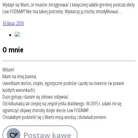
Wydaje się Wam, że musicie zrezygnować z klasycznej sałatki greckiej podczas diety
Low FODMAP? Nie ma takiej potrzeby. Wystarczy ją trochę zmodyfikować…
16 lipca, 2016
O mnie
Witam!
Mam na imię Joanna.
Uwielbiam słońce, ciepło, egzotyczne podróże i jazdę na rowerze (w prawie
każdych warunkach).
Dużo gotuję i staram się zdrowo odżywiać.
Od kilkunastu lat cierpię na zespół jelita drażliwego. W 2015 r. udało mi się
ograniczyć objawy choroby dzięki diecie Low FODMAP.
Chciałabym podzielić się z Wami moją wiedzą i doświadczeniem.