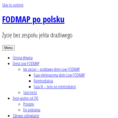
Skip to content
FODMAP po polsku
Życie bez zespołu jelita drażliwego
Menu
Strona główna
Dieta Low FODMAP
Jak zacząć – podstawy diety Low FODMAP
Faza eliminacyjna diety Low FODMAP
Reintrodukcja
Faza III – życie po reintrodukcji
Spis treści
Życie wolne od ZJD
Przepisy
Do pobrania
Zdrowe odżywianie