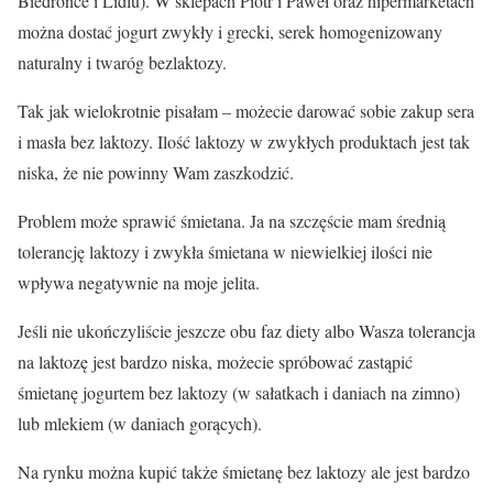
Biedronce i Lidlu). W sklepach Piotr i Paweł oraz hipermarketach
można dostać jogurt zwykły i grecki, serek homogenizowany
naturalny i twaróg bezlaktozy.
Tak jak wielokrotnie pisałam – możecie darować sobie zakup sera
i masła bez laktozy. Ilość laktozy w zwykłych produktach jest tak
niska, że nie powinny Wam zaszkodzić.
Problem może sprawić śmietana. Ja na szczęście mam średnią
tolerancję laktozy i zwykła śmietana w niewielkiej ilości nie
wpływa negatywnie na moje jelita.
Jeśli nie ukończyliście jeszcze obu faz diety albo Wasza tolerancja
na laktozę jest bardzo niska, możecie spróbować zastąpić
śmietanę jogurtem bez laktozy (w sałatkach i daniach na zimno)
lub mlekiem (w daniach gorących).
Na rynku można kupić także śmietanę bez laktozy ale jest bardzo