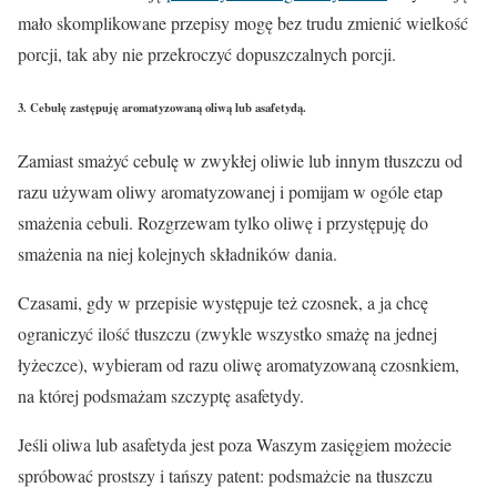
mało skomplikowane przepisy mogę bez trudu zmienić wielkość
porcji, tak aby nie przekroczyć dopuszczalnych porcji.
3. Cebulę zastępuję aromatyzowaną oliwą lub asafetydą.
Zamiast smażyć cebulę w zwykłej oliwie lub innym tłuszczu od
razu używam oliwy aromatyzowanej i pomijam w ogóle etap
smażenia cebuli. Rozgrzewam tylko oliwę i przystępuję do
smażenia na niej kolejnych składników dania.
Czasami, gdy w przepisie występuje też czosnek, a ja chcę
ograniczyć ilość tłuszczu (zwykle wszystko smażę na jednej
łyżeczce), wybieram od razu oliwę aromatyzowaną czosnkiem,
na której podsmażam szczyptę asafetydy.
Jeśli oliwa lub asafetyda jest poza Waszym zasięgiem możecie
spróbować prostszy i tańszy patent: podsmażcie na tłuszczu