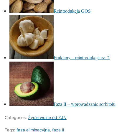
Reintrodukcja GOS
Fruktany – reintrodukcja cz. 2
Faza II – wprowadzanie sorbitolu
Categories:
Życie wolne od ZJN
Tags:
faza eliminacyjna
,
faza II