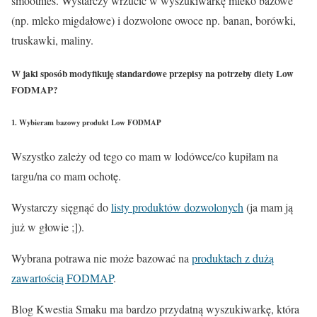
smoothies. Wystarczy wrzucić w wyszukiwarkę mleko bazowe
(np. mleko migdałowe) i dozwolone owoce np. banan, borówki,
truskawki, maliny.
W jaki sposób modyfikuję standardowe przepisy na potrzeby diety Low
FODMAP?
1. Wybieram bazowy produkt Low FODMAP
Wszystko zależy od tego co mam w lodówce/co kupiłam na
targu/na co mam ochotę.
Wystarczy sięgnąć do
listy produktów dozwolonych
(ja mam ją
już w głowie ;]).
Wybrana potrawa nie może bazować na
produktach z dużą
zawartością FODMAP
.
Blog Kwestia Smaku ma bardzo przydatną wyszukiwarkę, która