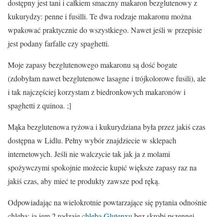
dostępny jest tani i całkiem smaczny makaron bezglutenowy z
kukurydzy: penne i fusilli. Te dwa rodzaje makaronu można
wpakować praktycznie do wszystkiego. Nawet jeśli w przepisie
jest podany farfalle czy spaghetti.
Moje zapasy bezglutenowego makaronu są dość bogate
(zdobyłam nawet bezglutenowe lasagne i trójkolorowe fusili), ale
i tak najczęściej korzystam z biedronkowych makaronów i
spaghetti z quinoa. ;]
Mąka bezglutenowa ryżowa i kukurydziana była przez jakiś czas
dostępna w Lidlu. Pełny wybór znajdziecie w sklepach
internetowych. Jeśli nie walczycie tak jak ja z molami
spożywczymi spokojnie możecie kupić większe zapasy raz na
jakiś czas, aby mieć te produkty zawsze pod ręką.
Odpowiadając na wielokrotnie powtarzające się pytania odnośnie
chleba: ja jem 2 rodzaje
chleba Glutenxu
bez skrobi pszennej