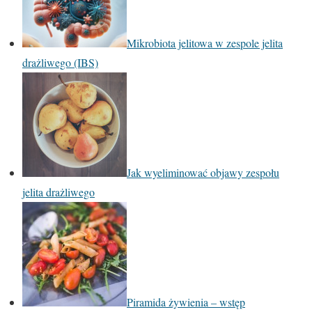
Mikrobiota jelitowa w zespole jelita
drażliwego (IBS)
Jak wyeliminować objawy zespołu
jelita drażliwego
Piramida żywienia – wstęp