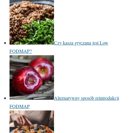
Czy kasza gryczana jest Low
FODMAP?
Alternatywny sposób reintrodukcji
FODMAP