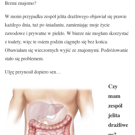
Brzmi znajomo?
W moim przypadku zespół jelita drażliwego objawiał się prawie
każdego dnia, tuż po śniadaniu, zamieniając moje życie
zawodowe i prywatne w piekło. W biurze nie mogłam skorzystać
z toalety, więc te osiem godzin ciągnęło się bez końca.
Obawiałam się wieczornych wyjść ze znajomymi. Podróżowanie
stało się problemem.
Ulgę przynosił dopiero sen…
Czy
mam
zespół
jelita
drażliwe
go?