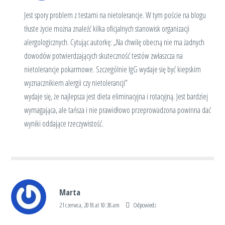
Jest spory problem z testami na nietolerancje.
W tym poście
na blogu
tłuste życie można znaleźć kilka oficjalnych stanowisk organizacji
alergologicznych. Cytując autorkę: „Na chwilę obecną nie ma żadnych
dowodów potwierdzających skuteczność testów zwłaszcza na
nietolerancje pokarmowe. Szczególnie IgG wydaje się być kiepskim
wyznacznikiem alergii czy nietolerancji”
wydaje się, że najlepsza jest dieta eliminacyjna i rotacyjną. Jest bardziej
wymagająca, ale tańsza i nie prawidłowo przeprowadzona powinna dać
wyniki oddające rzeczywistość.
Marta
21 czerwca, 2018 at 10:38 am
Odpowiedz