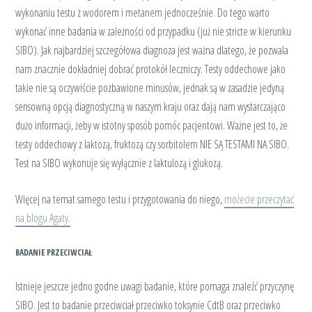
wykonaniu testu z wodorem i metanem jednocześnie. Do tego warto
wykonać inne badania w zależności od przypadku (już nie stricte w kierunku
SIBO). Jak najbardziej szczegółowa diagnoza jest ważna dlatego, że pozwala
nam znacznie dokładniej dobrać protokół leczniczy. Testy oddechowe jako
takie nie są oczywiście pozbawione minusów, jednak są w zasadzie jedyną
sensowną opcją diagnostyczną w naszym kraju oraz dają nam wystarczająco
dużo informacji, żeby w istotny sposób pomóc pacjentowi. Ważne jest to, że
testy oddechowy z laktozą, fruktozą czy sorbitolem NIE SĄ TESTAMI NA SIBO.
Test na SIBO wykonuje się wyłącznie z laktulozą i glukozą.
Więcej na temat samego testu i przygotowania do niego,
możecie przeczytać
na blogu Agaty.
BADANIE PRZECIWCIAŁ
Istnieje jeszcze jedno godne uwagi badanie, które pomaga znaleźć przyczynę
SIBO. Jest to badanie przeciwciał przeciwko toksynie CdtB oraz przeciwko