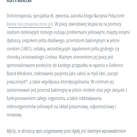
AGATA RAFALSKA
Dietoterapeuta, specjalista ds. żywienia, autorka bloga Naczynia Połączone
(
www.naczyniapolaczone.pl
). W pracy zawodowej skupia się na pomocy
osobom dotkniętym różnego rodzaju problemami jelitowymi, między innymi
dysbiozą, zespołem jelita drażliwego, przerostem bakteryjnym w jelicie
cienkim (SIBO), celiakią, wrzodziejącym zapaleniem jelita grubego czy
chorobą Leśniowskiego-Crohna. Ważnym elementem jej pracy jest
spersonalizowane podejście do każdego przypadku w oparciu o Evidence
Based Medicine, traktowanie pacjenta jako całość w myśl idei „naczyń
połączonych”, a także współpraca interdyscyplinarna. W centrum jej
zainteresowań jest przerost bakteryjny w jelicie cienkim oraz jego związek z
funkcjonowaniem całego organizmu, a także oddziaływania
mikroorganizmów jelitowych na układ pokarmowy, odpornościowy i
nerwowy.
Myślę, że dzisiejszy wpis przygotowany przez Agatę jest świetnym wprowadzeniem