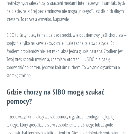
restrykcyjnych zaleceń, są zastraszeni modami internetowymi i sam fakt bycia
na diecie, na której bezterminowo nie mogą „niczego”, jest dla nich silnym
stresem. To rozwala wszystko. Naprawdę.
SIBO to fascynujacy temat, bardzo szeroki, wielopoziomowy. Jeśli chorujesz –
spójrz nie tylko na kawałek swoich jelit, ale też na całe swoje życie. Bo
źródłem problemów nie jest tylko jakaś jedna głupia bakteria. Źródłem jest
Twój stres, sposób myślenia, chemia w otoczeniu… SIBO nie da się
sprowadzić do parteru jednym krótkim ruchem. To wołanie organizmu o
szeroką zmianę.
Gdzie chorzy na SIBO mogą szukać
pomocy?
Przede wszystkim należy szukać pomocy u gastroenterologa, najlepiej
takiego, który specjalizuje się w zespole jelita drażliwego lub zespole
przerostu bakteryjnego w jelicie cienkim. Niestety z doświadczenia wiem, że