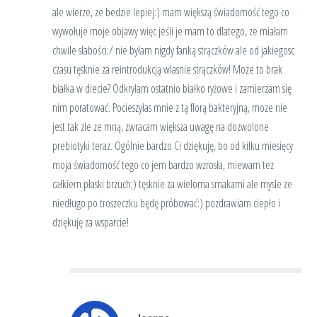
ale wierze, ze bedzie lepiej:) mam większą świadomość tego co
wywołuje moje objawy więc jeśli je mam to dlatego, ze miałam
chwile słabości:/ nie byłam nigdy fanką strączków ale od jakiegosc
czasu tęsknie za reintrodukcją wlasnie strączków! Moze to brak
białka w diecie? Odkryłam ostatnio białko ryżowe i zamierzam się
nim poratować. Pocieszyłas mnie z tą florą bakteryjną, moze nie
jest tak zle ze mną, zwracam większa uwagę na dozwolone
prebiotyki teraz. Ogólnie bardzo Ci dziękuję, bo od kilku miesięcy
moja świadomość tego co jem bardzo wzrosła, miewam tez
całkiem płaski brzuch;) tęsknie za wieloma smakami ale mysle ze
niedługo po troszeczku będę próbować:) pozdrawiam ciepło i
dziękuję za wsparcie!