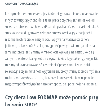
CHOROBY TOWARZYSZĄCE
Istotnym elementem leczenia jest także zdiagnozowanie oraz opanowanie
innych towarzyszących chorób, a także praca z psychiką. Jestem daleka od
sugestii, że „to siedzi w głowie, idź pan do psychiatry”, jednak fakt jest taki, że
stres, zwłaszcza długotrwały, niskopoziomowy, wynikający z trwających i
niezmiennych napięć w naszym życiu, wpływa na właściwości bariery
jelitowej, na kwaśność żołądka, dostępność pewnych witamin, a także na
samą motorykę jelit. Zmiany w mikrobiocie wpływają na nastrój, koło się
zamyka… warto szukać sposobu na wyrwanie się z tego zaklętego kręgu. Nie
musimy od razu się rozwodzić, czy zmieniać pracy, natomiast techniki
relaksacyjne czy mindfullness, wysypianie się, próby zmiany sposobu myślenia,
ruch (nawet zwykły spacer) – są to rzeczy, które są w stanie w naprawdę
magiczny sposób wpłynąć na nasze samopoczucie i podatność na leczenie.
Czy dieta Low FODMAP może pomóc przy
leczeniu SIBO?