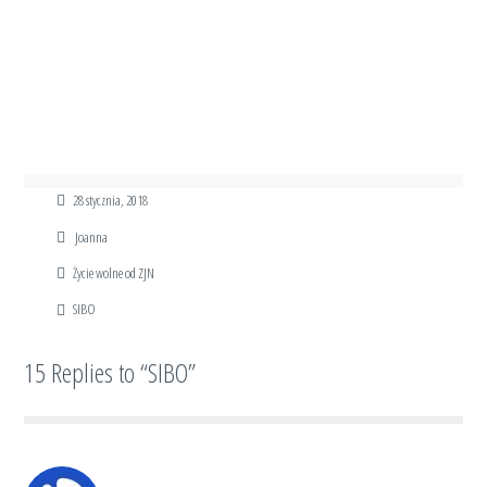
28 stycznia, 2018
Joanna
Życie wolne od ZJN
SIBO
15 Replies to “SIBO”