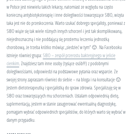
w Polsce jest niewielu takich lekarzy, natomiast ze względu na często
konieczną antybiotykoterapię i inne dolegliwości towarzyszące SIBO, wizyta
taka jest nie do przeskoczenia. Warto szukać dobrego specjalisty, ponieważ z
SIBO wiąże się tak wiele różnych innych schorzeń i jest tak skomplikowaną,
niejednoznaczną i nie poddającą się prostemu leczeniu jednostką
chorobową, że trzeba krótko mówiąc „siedzieć w tym” 🙂 . Na Facebooku
istnieje również grupa:
SIBO – zespół przerostu bakteryjnego w jelicie
cienkim
. Znajdziesz tam inne osoby (tysiące osób!!!) z podobnymi
dolegliwościami, odpowiedzi na podstawowe pytania oraz wsparcie. Ze
swojej strony zapraszam również do siebie – na bloga i na konsultacje 🙂
Jestem dietoterapeutką i specjalistką do spraw zdrowia. Specjalizuję się w
SIBO oraz towarzyszących mu schorzeniach. Ustalam odpowiednią dietę,
suplementacją, jestem w stanie zasugerować ewentualną diagnostykę,
pomagam wybrać odpowiednich specjalistów, do których warto się wybrać w
danym przypadku.