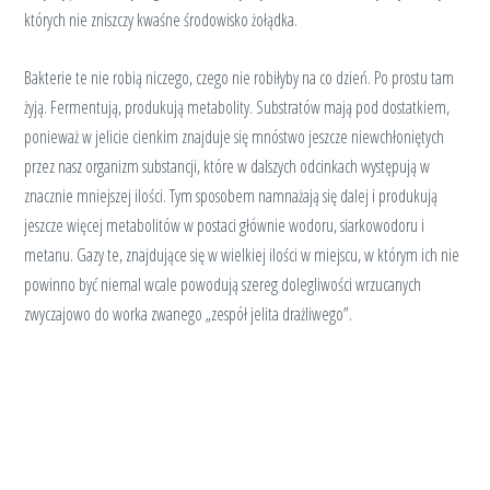
których nie zniszczy kwaśne środowisko żołądka.
Bakterie te nie robią niczego, czego nie robiłyby na co dzień. Po prostu tam
żyją. Fermentują, produkują metabolity. Substratów mają pod dostatkiem,
ponieważ w jelicie cienkim znajduje się mnóstwo jeszcze niewchłoniętych
przez nasz organizm substancji, które w dalszych odcinkach występują w
znacznie mniejszej ilości. Tym sposobem namnażają się dalej i produkują
jeszcze więcej metabolitów w postaci głównie wodoru, siarkowodoru i
metanu. Gazy te, znajdujące się w wielkiej ilości w miejscu, w którym ich nie
powinno być niemal wcale powodują szereg dolegliwości wrzucanych
zwyczajowo do worka zwanego „zespół jelita drażliwego”.