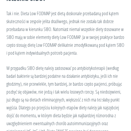
Tak i nie. Dieta Low FODMAP jest dietą doskonale przebadaną pod kątem
skuteczności w zespole jelita drażliwego, jednak nie została tak dobrze
przebadana w kierunku SIBO. Natomiast niemal wszystkie diety stosowane w
SIBO mają w sobie elementy diety Low FODMAP. Ja w swojej praktyce bardzo
często stosuję dietę Low FODMAP delikatnie zmodyfikowaną pod kątem SIBO
i pod kątem indywidualnych potrzeb pacjenta.
W przypadku SIBO dietę należy zastosować po antybiotykoterapii (według
badań bakterie są bardziej podatne na działanie antybiotyku, jeśli ich nie
głodzimy), nie przewlekle, tym bardziej, że bardzo często pacjenci, próbując
pozbyć się objawów, nie jedzą i tak wielu losowych rzeczy. Są niedożywieni,
już długo są na dietach eliminacyjnych, większość z nich ma też słaby punkt
wyjścia. Dlatego po przejściu kolejnych etapów diety należy jak najszybciej
dojść do momentu, w którym dieta będzie jak najbardziej różnorodna z
uwzględnieniem ewentualnych chorób autoimmunizacyjnych oraz