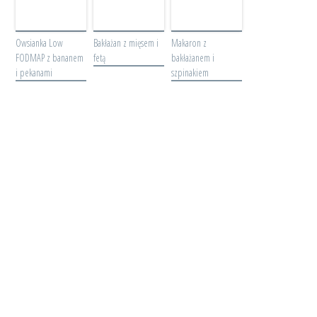
Owsianka Low
Bakłażan z mięsem i
Makaron z
FODMAP z bananem
fetą
bakłażanem i
i pekanami
szpinakiem