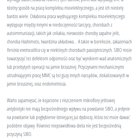
istotny sposób na pracę kompleksu mioelektrycznego, a jest ich niestety
bardzo wiele. Osłabiona praca wędrującego kompleksu mioelektryczego
występuje między innymi w niedoczynności tarczycy, chorobach z
autoimmunizacji, takich jak celiakia, nieswoiste choroby zapalne jelit,
choroba Hashimoto, twardzina układowa… A także w boreliozie, zakażeniach
Yersinia enetrocolitica
czy w niektórych chorobach pasożytnicznych. SIBO może
towarzyszyć też defektom odporności oraz być wynikiem wad anatomicznych
lub przebytych operacji na jamie brzusznej. Przyczynami mechanicznymi
utrudniającymi pracę MMC są też guzy innych narządów, zlokalizowanych w
jamie brzusznej, oraz endometrioza.
Warto zapamiętać, że kojarzone z niszczeniem mikroflory jelitowej
antybiotyki nie mają bezpośredniego wpływu na powstanie SIBO, a jedynie
na powstanie lub pogłębienie istniejącej już dysbiozy, która też może dawać
podobne objawy. Również nieprawidłowa dieta nie jest bezpośrednią
przyczyną SIBO.