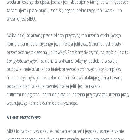
woda uniesie go do ujścia. Jednak jeśli zbudujemy tamę lub w inny sposób
zahamujemy pracę prądu, zrobi się bagno, pełne rzęsy, żab i ważek. I to
właśnie jest SIBO.
Najbardziej kojarzoną przez lekarzy przyczyną zaburzenia wędrującego
kompleksu mioelektryczngo jest infekcja jelitowa. Schemat jest prosty –
przechodzimy tak zwaną „jelitówkę”. Zarażamy się czymś, najczęściej jest to
Campylobacter jejuni
. Bakteria ta wytwarza toksyny, podobne w swojej
budowie molekularnej do białek przewodzących wędrujący kompleks
mioelektryczny w jelicie. Układ odpornościowy atakując groźną toksynę
popełnia błąd i atakuje również białka jelit. Jest to reakcja
autimmunologiczna i najtrudniejsza do leczenia przyczyna zaburzenia pracy
wędrującego kompleksu mioelektrycznego.
A INNE PRZYCZYNY?
SIBO to bardzo często skutek różnych schorzeń i jego skuteczne leczenie
wymaga zaadresowania również tych stanów, ponieważ wpływają one w