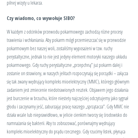
pilnej wizyty u lekarza.
Czy wiadomo, co wywołuje SIBO?
W każdym z odcinków przewodu pokarmowego zachodzą różne procesy
trawienia i wchłaniania. Aby pokarm mógł przemieszczać się w przewodzie
pokarmowym bez naszej woli, zostaliśmy wyposażeni w tzw. ruchy
perystaltyczne, jednak to nie jest jedyny element motoryki naszego układu
pokarmowego. Gdy ruchy perystaltyczne „przepchną” już pokarm dalej i
zostanie on strawiony, w naszych jelitach rozpoczynają się porządki – załącza
się tak zwany wędrujący kompleks mioelektryczny (MMC), którego głównym
zadaniem jest zmiecenie niedotrawionych resztek. Objawem jego działania
jest burczenie w brzuchu, które niestety najczęściej odczytujemy jako sygnał
głodu i zaczynamy jeść, zaburzając pracę naszego „sprzątacza”. Gdy MMC nie
działa wcale lub nieprawidłowo, w jelicie cienkim tworzy się środowisko do
namnażania się bakterii. Aby to zobrazować, porównajmy wędrujący
kompleks mioelektryczny do prądu rzecznego. Gdy rzucimy listek, płynąca