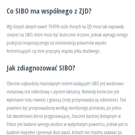
Co SIBO ma wspólnego z ZJD?
Wg różnych danych nawet 70-85% osób chorych na ZJD może tak naprawdę
cierpieć na SIBO, które może być skutecznie leczone, jednak wymaga innego
podejścia terapeutycznego niż nietolerancja pokarmów wysoko
fermentujących czy inne przyczyny zespołu jelita drażliwego.
Jak zdiagnozować SIBO?
Obecnie najbardziej miarodajnym testem badającym SIBO jest wodorowo-
metanowy test oddechowy z użyciem laktulozy. Niekiedy konieczne jest
wykonanie testu również z glukozą (testy przeprowadza się oddzielnie). Test
powinien być przeprowadzony według określonego protokołu, po jedno-
lub dwudniowej diecie przygotowującej. Znacznie bardziej dostępnym w
Polsce jest badanie samego wodoru w wydychanym powietrzu, jednak jest to
badanie niepełne i generuje dużo pytań, których nie musimy zadawać po