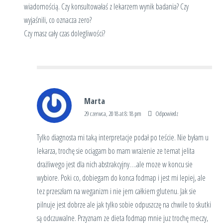
wiadomością. Czy konsultowałaś z lekarzem wynik badania? Czy
wyjaśnili, co oznacza zero?
Czy masz cały czas dolegliwości?
Marta
29 czerwca, 2018 at 8:18 pm
Odpowiedz
Tylko diagnosta mi taką interpretacje podał po teście. Nie byłam u
lekarza, trochę sie ociągam bo mam wrażenie ze temat jelita
drażliwego jest dla nich abstrakcyjny….ale moze w koncu sie
wybiore. Poki co, dobiegam do konca fodmap i jest mi lepiej, ale
tez przeszłam na weganizm i nie jem całkiem glutenu. Jak sie
pilnuje jest dobrze ale jak tylko sobie odpuszczę na chwile to skutki
są odczuwalne. Przyznam ze dieta fodmap mnie juz trochę meczy,