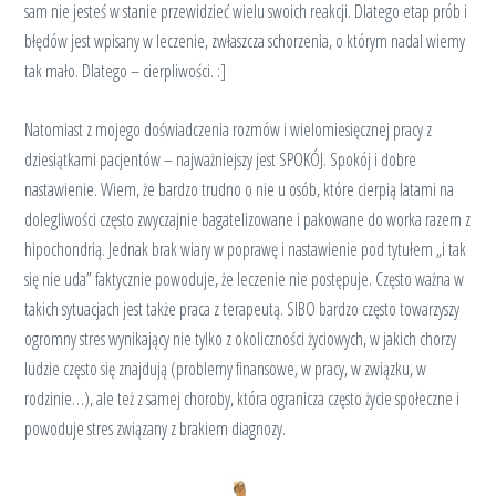
sam nie jesteś w stanie przewidzieć wielu swoich reakcji. Dlatego etap prób i
błędów jest wpisany w leczenie, zwłaszcza schorzenia, o którym nadal wiemy
tak mało. Dlatego – cierpliwości. :]
Natomiast z mojego doświadczenia rozmów i wielomiesięcznej pracy z
dziesiątkami pacjentów – najważniejszy jest SPOKÓJ. Spokój i dobre
nastawienie. Wiem, że bardzo trudno o nie u osób, które cierpią latami na
dolegliwości często zwyczajnie bagatelizowane i pakowane do worka razem z
hipochondrią. Jednak brak wiary w poprawę i nastawienie pod tytułem „i tak
się nie uda” faktycznie powoduje, że leczenie nie postępuje. Często ważna w
takich sytuacjach jest także praca z terapeutą. SIBO bardzo często towarzyszy
ogromny stres wynikający nie tylko z okoliczności życiowych, w jakich chorzy
ludzie często się znajdują (problemy finansowe, w pracy, w związku, w
rodzinie…), ale też z samej choroby, która ogranicza często życie społeczne i
powoduje stres związany z brakiem diagnozy.