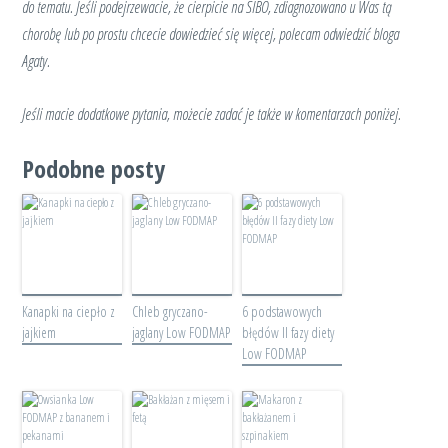
do tematu. Jeśli podejrzewacie, że cierpicie na SIBO, zdiagnozowano u Was tą
chorobę lub po prostu chcecie dowiedzieć się więcej, polecam odwiedzić bloga
Agaty.
Jeśli macie dodatkowe pytania, możecie zadać je także w komentarzach poniżej.
Podobne posty
Kanapki na ciepło z
Chleb gryczano-
6 podstawowych
jajkiem
jaglany Low FODMAP
błędów II fazy diety
Low FODMAP