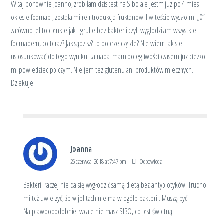
Witaj ponownie Joanno, zrobiłam dzis test na Sibo ale jestm juz po 4 mies
okresie fodmap , została mi reintrodukcja fruktanow. I w teście wyszło mi „0”
zarówno jelito cienkie jak i grube bez bakterii czyli wyglodzilam wszystkie
fodmapem, co teraz? Jak sądzisz? to dobrze czy zle? Nie wiem jak sie
ustosunkować do tego wyniku…a nadal mam dolegliwości czasem juz ciezko
mi powiedziec po czym. Nie jem tez glutenu ani produktów mlecznych.
Dziekuje.
Joanna
26 czerwca, 2018 at 7:47 pm
Odpowiedz
Bakterii raczej nie da się wygłodzić samą dietą bez antybiotyków. Trudno
mi też uwierzyć, że w jelitach nie ma w ogóle bakterii. Muszą być!
Najprawdopodobniej wcale nie masz SIBO, co jest świetną