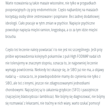
Warte rozważenia są także masaże wisceralne, nie tylko w przypadkach
pooperacyjnych czy przy endometriozie. Często najbardziej na masażach
korzystają osoby silnie zestresowane i pospinane. Bez żadnej dodatkowej
ideologii. Ciało pracuje w rytm zmian w psychice. Napięcie psychiczne
powoduje napięcia mięśni ramion, kręgosłupa, a co za tym idzie mięśni
brzucha.
Często też leczenie należy powtarzać i to nie jest nic szczególnego. Jeśli przy
próbie wprowadzenia kolejnych pokarmów z puli High FODMAP nadal ich
nie tolerujemy w znacznym stopniu, oznacza to, że najpewniej leczenie
wymaga powtórzenia. Niekiedy też okazuje się, że SIBO już nie ma, a objawy
nadal są – oznacza to, że prawdopodobnie mamy do czynienia nie tylko z
SIBO, ale też z innymi, jeszcze nie zdiagnozowanymi jednostkami
chorobowymi. Najczęściej są to zakażenia grzybicze (SIFO) i pasożytnicze
(najczęściej blastocystoza i lamblioza). Nie bójmy się diagnozować, nie bójmy
się rozmawiać z lekarzami, nie traćmy w nich wiary, warto szukać pomocy!