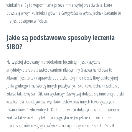
winkulinie. Są to wspomniane przeze mnie wyżej przeciwciała, które
powstają w wyniku infekcji głównie
Campylobacter jejuni
. Jednak badanie to
nie jest dostępne w Polsce.
Jakie są podstawowe sposoby leczenia
SIBO?
Najczęściej stosowanym protokołem leczniczym jest klasyczna
antybiotykoterapia z zastosowaniem rifaksyminy (nazwa handlowa to
Xifaxan). Jest to tak naprawdę eubiotyk, który nie niszczy flory bakteryjnej
jelita grubego i ma szereg innych pozytywnych skutków. Jednak rzadko się
zdarza tak, żeby sam Xifaxan wystarczył. Zazwyczaj dołącza się inne antybiotyki,
w zależności od objawów, wyników testów oraz innych towarzyszących
uwarunkowań zdrowotnych. Do terapii warto dołączyć także odpowiednie
zioła, a także niekiedy leki przeciwgrzybicze (w jelicie cienkim może
przerosnąć również grzyb, wówczas mamy do czynienia z SIFO – Small