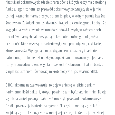
Nasz układ pokarmowy składa się z narządów, z których każdy ma określoną
funkcję. Jego trzonem jest przewód pokarmowy zaczynający się w jamie
ustnej. Następnie mamy przełyk, potem żołądek, w którym panuje kwaśne
środowisko. Za żołądkiem jest dwunastnica, jelito cienkie, grube i odbyt. Ze
względu na zróżnicowanie warunków środowiskowych, w każdym z tych
odcinków mamy charakterystyczną mikrobiotę – różne gatunki, różna
liczebność. Nie zawsze są to bakterie wyłącznie probiotyczne, czyli takie,
które nam służą. Występują tam grzyby, archeony, pasożyty i bakterie
patogenne, ale to nie jest nic złego, dopóki panuje równowaga. Jednak z
różnych powodów równowaga ta może zostać zaburzona. I takim bardzo
silnym zaburzeniem równowagi mikrobiologicznej jest właśnie SIBO.
SIBO, jak sama nazwa wskazuje, to pojawienie się w jelicie cienkim
nadmiernej ilości bakterii, których powinno tam być znacznie mniej. Dzieje
się tak na skutek pewnych zaburzeń motoryki przewodu pokarmowego.
Rzadko przerastają bakterie patogenne. Najczęściej mnożą się te, które
znajdują się tam fizjologicznie w mniejszej liczbie, a także te z jamy ustnej,