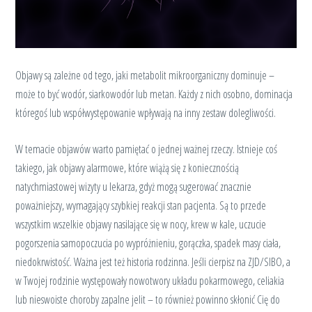
Objawy są zależne od tego, jaki metabolit mikroorganiczny dominuje –
może to być wodór, siarkowodór lub metan. Każdy z nich osobno, dominacja
któregoś lub współwystępowanie wpływają na inny zestaw dolegliwości.
W temacie objawów warto pamiętać o jednej ważnej rzeczy. Istnieje coś
takiego, jak objawy alarmowe, które wiążą się z koniecznością
natychmiastowej wizyty u lekarza, gdyż mogą sugerować znacznie
poważniejszy, wymagający szybkiej reakcji stan pacjenta. Są to przede
wszystkim wszelkie objawy nasilające się w nocy, krew w kale, uczucie
pogorszenia samopoczucia po wypróżnieniu, gorączka, spadek masy ciała,
niedokrwistość. Ważna jest też historia rodzinna. Jeśli cierpisz na ZJD/SIBO, a
w Twojej rodzinie występowały nowotwory układu pokarmowego, celiakia
lub nieswoiste choroby zapalne jelit – to również powinno skłonić Cię do