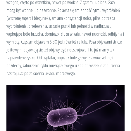
wzdęcia, często po wszystkim, nawet po wodzie. Z gazami lub bez. Gazy
mogą być wonne lub bezwonne. Pojawia się zmienność rytmu wypróżnień
(w stronę zaparć i biegunek), zmiana konsystencji stolca, pilna potrzeba
wypróżnienia, przelewania, uczucie pustki lub pełności w nadbrzuszu,
wędrujące bóle brzucha, domieszki śluzu w kale, nawet nudności, odbijania i
wymioty. Częstym objawem SIBO jest również refluks. Poza objawami stricte
jelitowymi pojawiają się też objawy ogólnoustrojowe. I tu już mamy tak
naprawdę wszystko. Od trądziku, poprzez bóle głowy i stawów, astmę i
bezdechy, zaburzenia cyklu miesiączkowego u kobiet, wszelkie zaburzenia
nastroju, aż po zakażenia układu moczowego.