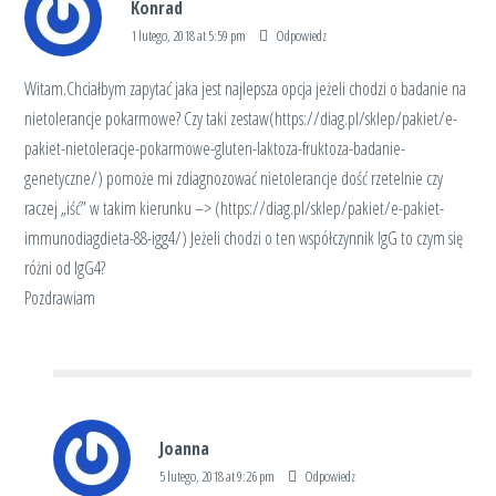
Konrad
1 lutego, 2018 at 5:59 pm
Odpowiedz
Witam.Chciałbym zapytać jaka jest najlepsza opcja jeżeli chodzi o badanie na
nietolerancje pokarmowe? Czy taki zestaw(
https://diag.pl/sklep/pakiet/e-
pakiet-nietoleracje-pokarmowe-gluten-laktoza-fruktoza-badanie-
genetyczne/
) pomoże mi zdiagnozować nietolerancje dość rzetelnie czy
raczej „iść” w takim kierunku –> (
https://diag.pl/sklep/pakiet/e-pakiet-
immunodiagdieta-88-igg4/
) Jeżeli chodzi o ten współczynnik IgG to czym się
różni od IgG4?
Pozdrawiam
Joanna
5 lutego, 2018 at 9:26 pm
Odpowiedz