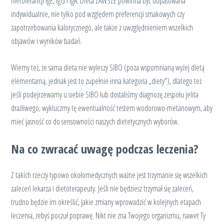
nietolerancji IgE, IgG i IgA. Dieta ZAWSZE powinna być dopasowana
indywidualnie, nie tylko pod względem preferencji smakowych czy
zapotrzebowania kalorycznego, ale także z uwzględnieniem wszelkich
objawów i wyników badań.
Wiemy też, że sama dieta nie wyleczy SIBO (poza wspomnianą wyżej dietą
elementarną, jednak jest to zupełnie inna kategoria „diety”), dlatego też
jeśli podejrzewamy u siebie SIBO lub dostaliśmy diagnozę zespołu jelita
drażliwego, wykluczmy tę ewentualność testem wodorowo-metanowym, aby
mieć jasność co do sensowności naszych dietetycznych wyborów.
Na co zwracać uwagę podczas leczenia?
Z takich rzeczy typowo okołomedycznych ważne jest trzymanie się wszelkich
zaleceń lekarza i dietoterapeuty. Jeśli nie będziesz trzymał się zaleceń,
trudno będzie im określić, jakie zmiany wprowadzić w kolejnych etapach
leczenia, żebyś poczuł poprawę. Nikt nie zna Twojego organizmu, nawet Ty