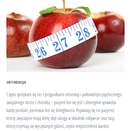
ORTOREKSJA
Często spotykam się też z przypadkami ortoreksji i jadłowstrętu psychicznego
związanego stricte z chorobą – pacjent boi się jeść i obsesyjnie sprawdza
każdy produkt, ponieważ boi się dolegliwości. Pojawiają się też pacjenci,
którzy zwyczajnie mają dietę zbyt ubogą w składniki odżywcze oraz tacy,
którzy trzymają się wyczytanych gdzieś, często niepotrzebnie bardzo