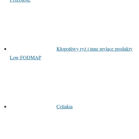
Kłopotliwy ryż i inne mylące produkty
Low FODMAP
Celiakia