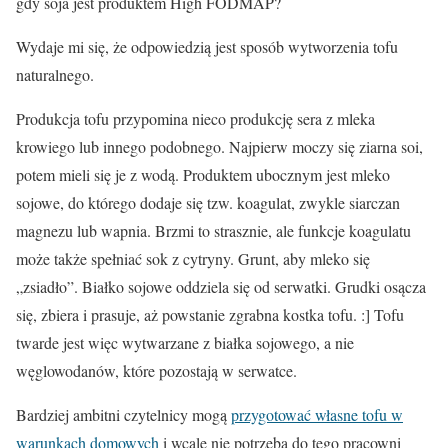
gdy soja jest produktem High FODMAP?
Wydaje mi się, że odpowiedzią jest sposób wytworzenia tofu
naturalnego.
Produkcja tofu przypomina nieco produkcję sera z mleka
krowiego lub innego podobnego. Najpierw moczy się ziarna soi,
potem mieli się je z wodą. Produktem ubocznym jest mleko
sojowe, do którego dodaje się tzw. koagulat, zwykle siarczan
magnezu lub wapnia. Brzmi to strasznie, ale funkcje koagulatu
może także spełniać sok z cytryny. Grunt, aby mleko się
„zsiadło”. Białko sojowe oddziela się od serwatki. Grudki osącza
się, zbiera i prasuje, aż powstanie zgrabna kostka tofu. :] Tofu
twarde jest więc wytwarzane z białka sojowego, a nie
węglowodanów, które pozostają w serwatce.
Bardziej ambitni czytelnicy mogą
przygotować własne tofu w
warunkach domowych
i wcale nie potrzeba do tego pracowni