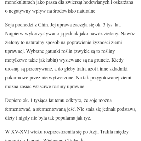
monokulturach jako pasza dla zwierząt hodowlanych i oskarżana
o negatywny wpływ na środowisko naturalne.
Soja pochodzi z Chin. Jej uprawa zaczęła się ok. 3 tys. lat.
Najpierw wykorzystywano ją jednak jako nawóz zielony. Nawóz
zielony to naturalny sposób na poprawienie żyzności ziemi
uprawnej. Wybrane gatunki roślin (zwykle są to rośliny
motylkowe takie jak łubin) wysiewane są na gruncie. Kiedy
urosną, są przeorywane, a do gleby trafia azot i inne składniki
pokarmowe przez nie wytworzone. Na tak przygotowanej ziemi
można zasiać właściwe rośliny uprawne.
Dopiero ok. 1 tysiąca lat temu odkryto, że soję można
fermentować, a sfermentowaną jeść. Nie stała się jednak podstawą
diety i nigdy nie była tak popularna jak ryż.
W XV-XVI wieku rozprzestrzeniła się po Azji. Trafiła między
innymi do Japonii, Wietnamu i Tajlandii.