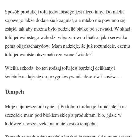
Sposób produkcji tofu jedwabistego jest nieco inny. Do mleka
sojowego także dodaje się koagulat, ale mleko nie powinno się
zsiąść, tak aby można było oddzielić białko od serwatki. W skład
tofu jedwabistego wchodzi więc zarówno białko, jak i serwatka
pełna oligosacharydów. Mam nadzieję, że już rozumiecie, czemu
tofu jedwabiste
otrzymało czerwone światło?
Wielka szkoda, bo ten rodzaj tofu jest bardziej delikatny i
świetnie nadaje się do przygotowywania deserów i sosów…
Tempeh
Moje najnowsze odkrycie. :] Podobno trudno je kupić, ale ja na
szczęście mam pod blokiem sklep z produktami bio, gdzie w
lodówce zawsze czeka na mnie kostka tempehu.
Tempeh to tradycyjny produkt kuchni indonezyjskiej wytwarzany