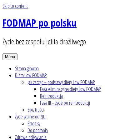
Skip to content
FODMAP po polsku
Życie bez zespołu jelita drażliwego
Menu
Strona główna
Dieta Low FODMAP
Jak zacząć – podstawy diety Low FODMAP
Faza eliminacyjna diety Low FODMAP
Reintrodukcja
Faza III – życie po reintrodukcji
Spis treści
Życie wolne od ZJD
Przepisy
Do pobrania
Zdrowe odżywianie