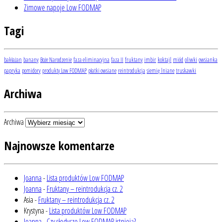
Zimowe napoje Low FODMAP
Tagi
bakłażan
banany
Boże Narodzenie
faza eliminacyjna
faza II
fruktany
imbir
koktajl
miód
oliwki
owsianka
papryka
pomidory
produkty Low FODMAP
płatki owsiane
reintrodukcja
siemię lniane
truskawki
Archiwa
Archiwa
Najnowsze komentarze
Joanna
-
Lista produktów Low FODMAP
Joanna
-
Fruktany – reintrodukcja cz. 2
Asia
-
Fruktany – reintrodukcja cz. 2
Krystyna
-
Lista produktów Low FODMAP
Joanna
-
Czy słodycze Low FODMAP istnieją?