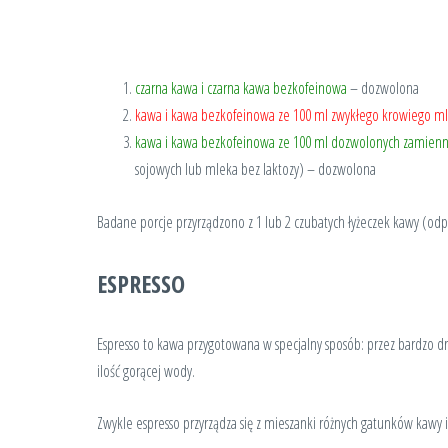
czarna kawa i czarna kawa bezkofeinowa
– dozwolona
kawa i kawa bezkofeinowa ze 100 ml zwykłego krowiego m
kawa i kawa bezkofeinowa ze 100 ml dozwolonych zamien
sojowych lub mleka bez laktozy) – dozwolona
Badane porcje przyrządzono z 1 lub 2 czubatych łyżeczek kawy (odp
ESPRESSO
Espresso to kawa przygotowana w specjalny sposób: przez bardzo d
ilość gorącej wody.
Zwykle espresso przyrządza się z mieszanki różnych gatunków kawy i 