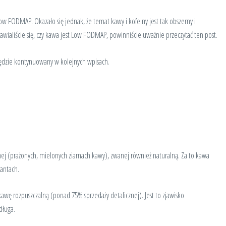
FODMAP. Okazało się jednak, że temat kawy i kofeiny jest tak obszerny i
nawialiście się, czy kawa jest Low FODMAP, powinniście uważnie przeczytać ten post.
dzie kontynuowany w kolejnych wpisach.
ej (prażonych, mielonych ziarnach kawy), zwanej również naturalną. Za to kawa
iantach.
kawę rozpuszczalną (ponad 75% sprzedaży detalicznej). Jest to zjawisko
długa.