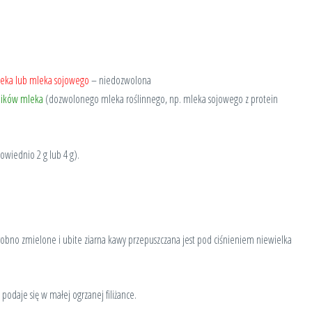
leka lub mleka sojowego
– niedozwolona
ników mleka
(dozwolonego mleka roślinnego, np. mleka sojowego z protein
owiednio 2 g lub 4 g).
robno zmielone i ubite ziarna kawy przepuszczana jest pod ciśnieniem niewielka
podaje się w małej ogrzanej filiżance.