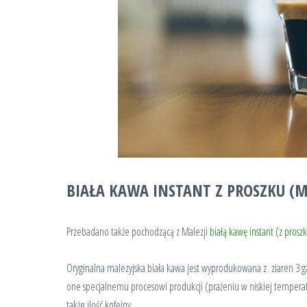
BIAŁA KAWA INSTANT Z PROSZKU (M
Przebadano także pochodzącą z Malezji
białą kawę instant (z prosz
Oryginalna malezyjska biała kawa jest wyprodukowana z ziaren 3 g
one specjalnemu procesowi produkcji (prażeniu w niskiej temperatu
także ilość kofeiny.