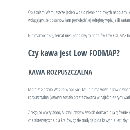
Obiecałam Wam jeszcze jeden wpis o niealkoholowych napojach Low 
wciągający, że postanowiłam poświęcić jej odrębny wpis. Jeśli zasta
Nie martwcie się, temat niealkoholowych napojów Low FODMAP bę
Czy kawa jest Low FODMAP?
KAWA ROZPUSZCZALNA
Może zaskoczyło Was, że w aplikacji MU nie ma słowa o kawie sypan
rozpuszczalna (
instant
) została przetestowana w najróżniejszych war
Z tego co wyczytałam, Australijczycy w swoich domach piją głównie 
charakterystyczne dla krajów, gdzie tradycja picia kawy nie jest zbyt 