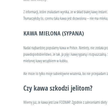
Z informacji, które znalazłam wynika, że w skład białej kawy instan
Tłumaczyłoby to, czemu taka kawa jest dozwolona – nie ma mleka, 
KAWA MIELONA (SYPANA)
Nadal najbardziej popularny kawa w Polsce. Niestety, nie została p
prawdopodobieństwo, że tak. Ja piję i kawę sypaną i rozpuszczalną
mielonej kawy wrzątkiem w kubku.
Ale może to tylko moje subiektywne wrażenia, bo nie przepadam z
Czy kawa szkodzi jelitom?
Wiemy już, że kawa jest Low FODMAP. Zgodnie z zaleceniami diety L