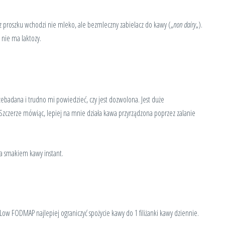
t z proszku wchodzi nie mleko, ale bezmleczny zabielacz do kawy („
non dairy
„).
nie ma laktozy.
rzebadana i trudno mi powiedzieć, czy jest dozwolona. Jest duże
. Szczerze mówiąc, lepiej na mnie działa kawa przyrządzona poprzez zalanie
a smakiem kawy instant.
ow FODMAP najlepiej ograniczyć spożycie kawy do 1 filiżanki kawy dziennie.