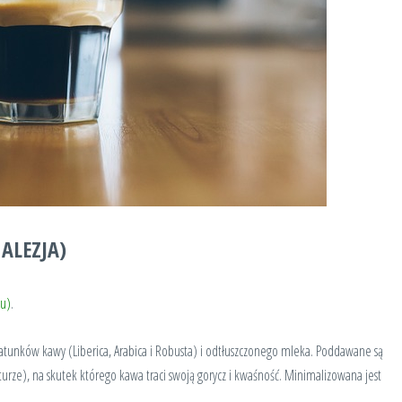
ALEZJA)
ku)
.
atunków kawy (Liberica, Arabica i Robusta) i odtłuszczonego mleka. Poddawane są
rze), na skutek którego kawa traci swoją gorycz i kwaśność. Minimalizowana jest