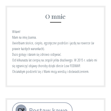
O mnie
Witam!
Mam na imię Joanna.
Uwielbiam słońce, ciepło, egzotyczne podróże i jazdę na rowerze (w
prawie każdych warunkach).
Dużo gotuję i staram się zdrowo odżywiać.
Od kilkunastu lat cierpię na zespół jelita drażliwego. W 2015 r. udało mi
się ograniczyć objawy choroby dzięki diecie Low FODMAP.
Chciałabym podzielić się z Wami moją wiedzą i doświadczeniem.