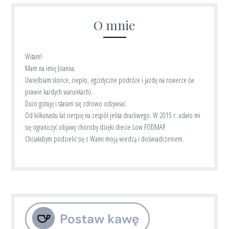
O mnie
Witam!
Mam na imię Joanna.
Uwielbiam słońce, ciepło, egzotyczne podróże i jazdę na rowerze (w
prawie każdych warunkach).
Dużo gotuję i staram się zdrowo odżywiać.
Od kilkunastu lat cierpię na zespół jelita drażliwego. W 2015 r. udało mi
się ograniczyć objawy choroby dzięki diecie Low FODMAP.
Chciałabym podzielić się z Wami moją wiedzą i doświadczeniem.