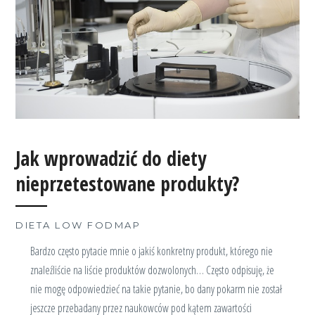
Jak wprowadzić do diety
nieprzetestowane produkty?
DIETA LOW FODMAP
Bardzo często pytacie mnie o jakiś konkretny produkt, którego nie
znaleźliście na liście produktów dozwolonych… Często odpisuję, że
nie mogę odpowiedzieć na takie pytanie, bo dany pokarm nie został
jeszcze przebadany przez naukowców pod kątem zawartości