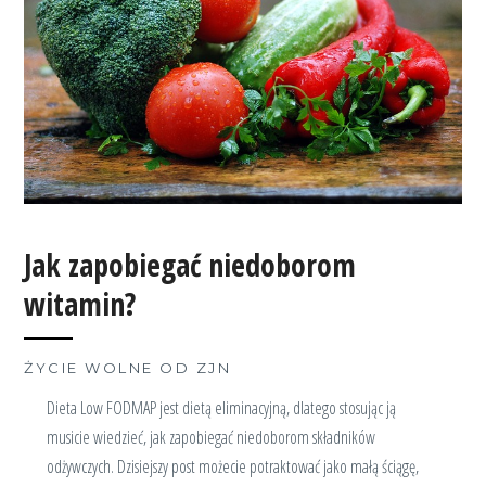
Jak zapobiegać niedoborom
witamin?
ŻYCIE WOLNE OD ZJN
Dieta Low FODMAP jest dietą eliminacyjną, dlatego stosując ją
musicie wiedzieć, jak zapobiegać niedoborom składników
odżywczych. Dzisiejszy post możecie potraktować jako małą ściągę,