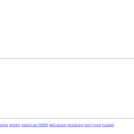
apryka
pomidory
produkty Low FODMAP
płatki owsiane
reintrodukcja
siemię lniane
truskawki