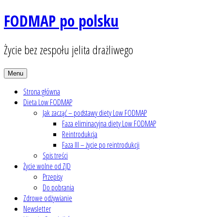
Skip
FODMAP po polsku
to
content
Życie bez zespołu jelita drażliwego
Menu
Strona główna
Dieta Low FODMAP
Jak zacząć – podstawy diety Low FODMAP
Faza eliminacyjna diety Low FODMAP
Reintrodukcja
Faza III – życie po reintrodukcji
Spis treści
Życie wolne od ZJD
Przepisy
Do pobrania
Zdrowe odżywianie
Newsletter