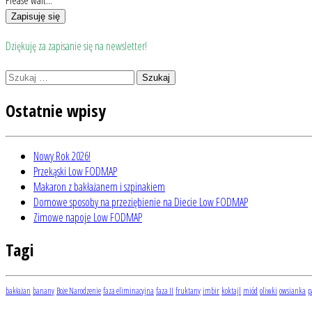
Please wait...
Zapisuję się
Dziękuję za zapisanie się na newsletter!
Szukaj:
Ostatnie wpisy
Nowy Rok 2026!
Przekąski Low FODMAP
Makaron z bakłażanem i szpinakiem
Domowe sposoby na przeziębienie na Diecie Low FODMAP
Zimowe napoje Low FODMAP
Tagi
bakłażan
banany
Boże Narodzenie
faza eliminacyjna
faza II
fruktany
imbir
koktajl
miód
oliwki
owsianka
p