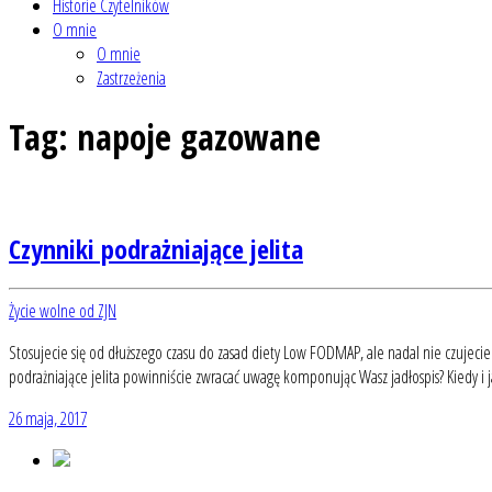
Historie Czytelników
O mnie
O mnie
Zastrzeżenia
Tag:
napoje gazowane
Czynniki podrażniające jelita
Życie wolne od ZJN
Stosujecie się od dłuższego czasu do zasad diety Low FODMAP, ale nadal nie czujeci
podrażniające jelita powinniście zwracać uwagę komponując Wasz jadłospis? Kiedy i 
26 maja, 2017