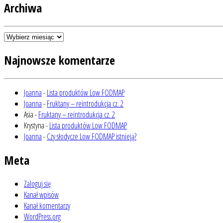
Archiwa
Archiwa
Najnowsze komentarze
Joanna
-
Lista produktów Low FODMAP
Joanna
-
Fruktany – reintrodukcja cz. 2
Asia
-
Fruktany – reintrodukcja cz. 2
Krystyna
-
Lista produktów Low FODMAP
Joanna
-
Czy słodycze Low FODMAP istnieją?
Meta
Zaloguj się
Kanał wpisów
Kanał komentarzy
WordPress.org