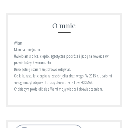
O mnie
Witam!
Mam na imię Joanna.
Uwielbiam słońce, ciepło, egzotyczne podróże i jazdę na rowerze (w
prawie każdych warunkach).
Dużo gotuję i staram się zdrowo odżywiać.
Od kilkunastu lat cierpię na zespół jelita drażliwego. W 2015 r. udało mi
się ograniczyć objawy choroby dzięki diecie Low FODMAP.
Chciałabym podzielić się z Wami moją wiedzą i doświadczeniem.