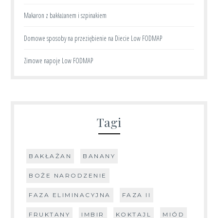
Makaron z bakłażanem i szpinakiem
Domowe sposoby na przeziębienie na Diecie Low FODMAP
Zimowe napoje Low FODMAP
Tagi
BAKŁAŻAN
BANANY
BOŻE NARODZENIE
FAZA ELIMINACYJNA
FAZA II
FRUKTANY
IMBIR
KOKTAJL
MIÓD