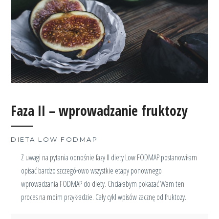
Faza II – wprowadzanie fruktozy
DIETA LOW FODMAP
Z uwagi na pytania odnośnie fazy II diety Low FODMAP postanowiłam
opisać bardzo szczegółowo wszystkie etapy ponownego
wprowadzania FODMAP do diety. Chciałabym pokazać Wam ten
proces na moim przykładzie. Cały cykl wpisów zacznę od fruktozy.