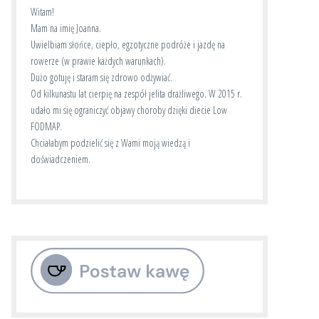
Witam!
Mam na imię Joanna.
Uwielbiam słońce, ciepło, egzotyczne podróże i jazdę na
rowerze (w prawie każdych warunkach).
Dużo gotuję i staram się zdrowo odżywiać.
Od kilkunastu lat cierpię na zespół jelita drażliwego. W 2015 r.
udało mi się ograniczyć objawy choroby dzięki diecie Low
FODMAP.
Chciałabym podzielić się z Wami moją wiedzą i
doświadczeniem.