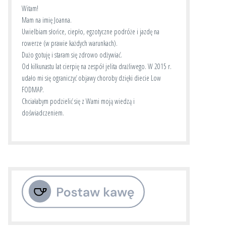
Witam!
Mam na imię Joanna.
Uwielbiam słońce, ciepło, egzotyczne podróże i jazdę na
rowerze (w prawie każdych warunkach).
Dużo gotuję i staram się zdrowo odżywiać.
Od kilkunastu lat cierpię na zespół jelita drażliwego. W 2015 r.
udało mi się ograniczyć objawy choroby dzięki diecie Low
FODMAP.
Chciałabym podzielić się z Wami moją wiedzą i
doświadczeniem.