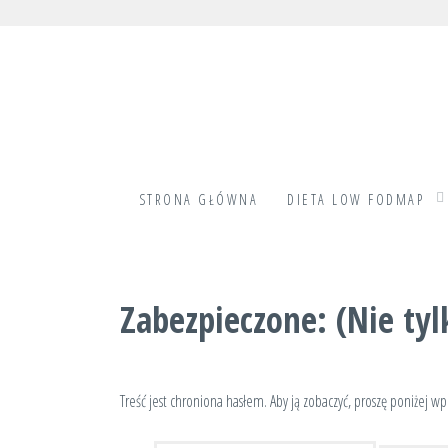
Skip
to
content
STRONA GŁÓWNA
DIETA LOW FODMAP
Zabezpieczone: (Nie tyl
Treść jest chroniona hasłem. Aby ją zobaczyć, proszę poniżej wp