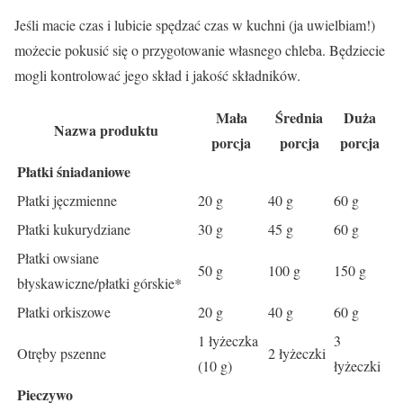
Jeśli macie czas i lubicie spędzać czas w kuchni (ja uwielbiam!)
możecie pokusić się o przygotowanie własnego chleba. Będziecie
mogli kontrolować jego skład i jakość składników.
Mała
Średnia
Duża
Nazwa produktu
porcja
porcja
porcja
Płatki śniadaniowe
Płatki jęczmienne
20 g
40 g
60 g
Płatki kukurydziane
30 g
45 g
60 g
Płatki owsiane
50 g
100 g
150 g
błyskawiczne/płatki górskie*
Płatki orkiszowe
20 g
40 g
60 g
1 łyżeczka
3
Otręby pszenne
2 łyżeczki
(10 g)
łyżeczki
Pieczywo