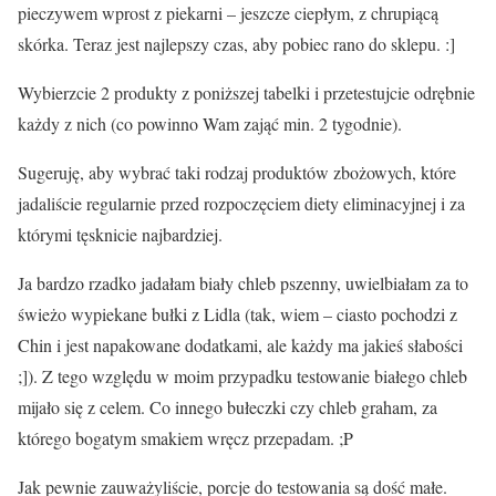
pieczywem wprost z piekarni – jeszcze ciepłym, z chrupiącą
skórka. Teraz jest najlepszy czas, aby pobiec rano do sklepu. :]
Wybierzcie 2 produkty z poniższej tabelki i przetestujcie odrębnie
każdy z nich (co powinno Wam zająć min. 2 tygodnie).
Sugeruję, aby wybrać taki rodzaj produktów zbożowych, które
jadaliście regularnie przed rozpoczęciem diety eliminacyjnej i za
którymi tęsknicie najbardziej.
Ja bardzo rzadko jadałam biały chleb pszenny, uwielbiałam za to
świeżo wypiekane bułki z Lidla (tak, wiem – ciasto pochodzi z
Chin i jest napakowane dodatkami, ale każdy ma jakieś słabości
;]). Z tego względu w moim przypadku testowanie białego chleb
mijało się z celem. Co innego bułeczki czy chleb graham, za
którego bogatym smakiem wręcz przepadam. ;P
Jak pewnie zauważyliście, porcje do testowania są dość małe.