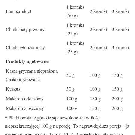
1 kromka
Pumpernikiel
2 kromki
3 kromki
(50 g)
1 kromka
Chleb biały pszenny
2 kromki
3 kromki
(25 g)
1 kromka
Chleb pełnoziarnisty
2 kromki
3 kromki
(25 g)
Produkty ugotowane
Kasza gryczana nieprażona
50 g
100 g
150 g
(biała) ugotowana
Kuskus
50 g
100 g
150 g
Makaron orkiszowy
100 g
150 g
200 g
Makaron z pszenicy
100 g
150 g
200 g
* Płatki owsiane górskie są dozwolone ale w ilości
nieprzekraczającej 100 g na porcję. To naprawdę duża porcja – ja
nie jem więcej niż 4 łyżki (ok. 40 g). Ale jeśli ktoś lubi ciastka