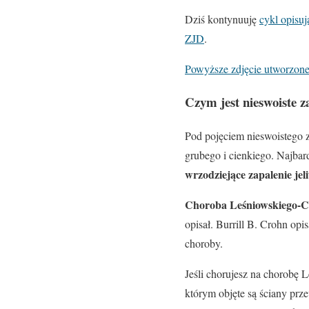
Dziś kontynuuję
cykl opisu
ZJD
.
Powyższe zdjęcie utworzone 
Czym jest nieswoiste za
Pod pojęciem nieswoistego z
grubego i cienkiego. Najbar
wrzodziejące zapalenie jel
Choroba Leśniowskiego-
opisał. Burrill B. Crohn op
choroby.
Jeśli chorujesz na chorobę
którym objęte są ściany p