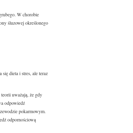
 grubego. W chorobie
błony śluzowej określonego
ię dieta i stres, ale teraz
teorii uważają, że gdy
owa odpowiedź
przewodzie pokarmowym.
iedź odpornościową