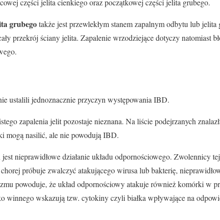
owej części jelita cienkiego oraz początkowej części jelita grubego.
ita grubego
także jest przewlekłym stanem zapalnym odbytu lub jelita
ały przekrój ściany jelita. Zapalenie wrzodziejące dotyczy natomiast 
wego.
nie ustalili jednoznacznie przyczyn występowania IBD.
go zapalenia jelit pozostaje nieznana. Na liście podejrzanych znalazła s
ki mogą nasilić, ale nie powodują IBD.
jest nieprawidłowe działanie układu odpornościowego. Zwolennicy tej 
chorej próbuje zwalczyć atakującego wirusa lub bakterię, nieprawidł
izmu powoduje, że układ odpornościowy atakuje również komórki w 
ko winnego wskazują tzw. cytokiny czyli białka wpływające na odpow