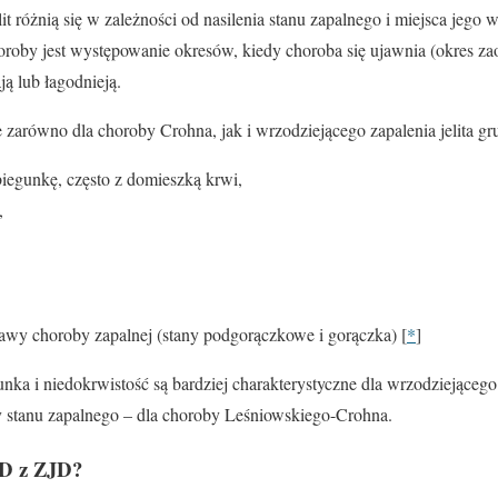
t różnią się w zależności od nasilenia stanu zapalnego i miejsca jego w
horoby jest występowanie okresów, kiedy choroba się ujawnia (okres zao
ją lub łagodnieją.
zarówno dla choroby Crohna, jak i wrzodziejącego zapalenia jelita gr
biegunkę, często z domieszką krwi,
,
awy choroby zapalnej (stany podgorączkowe i gorączka) [
*
]
ka i niedokrwistość są bardziej charakterystyczne dla wrzodziejącego z
chy stanu zapalnego – dla choroby Leśniowskiego-Crohna.
BD z ZJD?