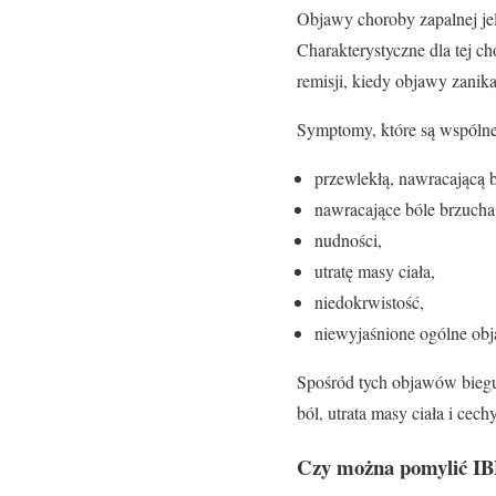
Objawy choroby zapalnej jeli
Charakterystyczne dla tej c
remisji, kiedy objawy zanika
Symptomy, które są wspólne 
przewlekłą, nawracającą 
nawracające bóle brzucha
nudności,
utratę masy ciała,
niedokrwistość,
niewyjaśnione ogólne obj
Spośród tych objawów biegun
ból, utrata masy ciała i ce
Czy można pomylić I