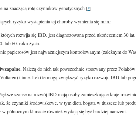
e na znaczącą rolę czynników genetycznych [
*
].
cych ryzyko wystąpienia tej choroby wymienia się m.in.:
których rozwija się IBD, jest diagnozowana przed ukończeniem 30 lat. 
. lub 60. roku życia.
nie papierosów jest najważniejszym kontrolowanym (zależnym do Was
ciwzapalne.
Należą do nich tak powszechnie stosowany przez Polaków 
(Voltaren) i inne. Leki te mogą zwiększyć ryzyko rozwoju IBD lub pog
Większe szanse na rozwój IBD mają osoby zamieszkujące kraje rozwinię
k, że czynniki środowiskowe, w tym dieta bogata w tłuszcze lub prod
y w północnym klimacie również wydają się być bardziej narażeni.