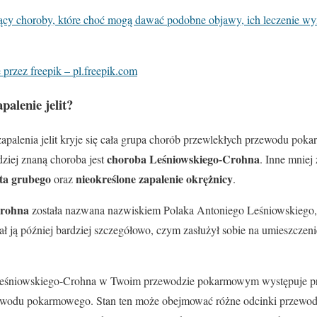
jący choroby, które choć mogą dawać podobne objawy, ich leczenie wy
przez freepik – pl.freepik.com
palenie jelit?
apalenia jelit kryje się cała grupa chorób przewlekłych przewodu poka
choroba Leśniowskiego-Crohna
dziej znaną choroba jest
. Inne mniej
ita grubego
nieokreślone zapalenie okrężnicy
oraz
.
Crohna
została nazwana nazwiskiem Polaka Antoniego Leśniowskiego, 
isał ją później bardziej szczegółowo, czym zasłużył sobie na umieszcze
 Leśniowskiego-Crohna w Twoim przewodzie pokarmowym występuje prz
rzewodu pokarmowego. Stan ten może obejmować różne odcinki przewo