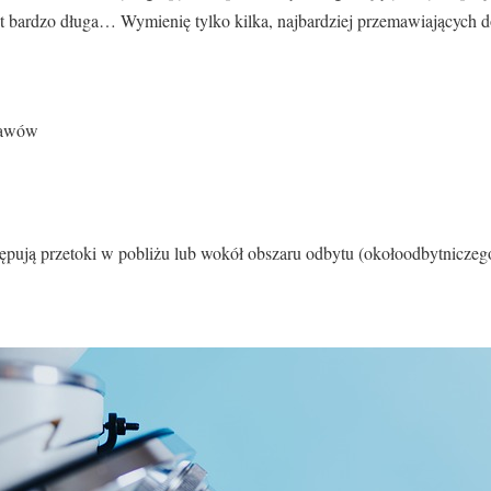
st bardzo długa… Wymienię tylko kilka, najbardziej przemawiających 
stawów
tępują przetoki w pobliżu lub wokół obszaru odbytu (okołoodbytniczeg