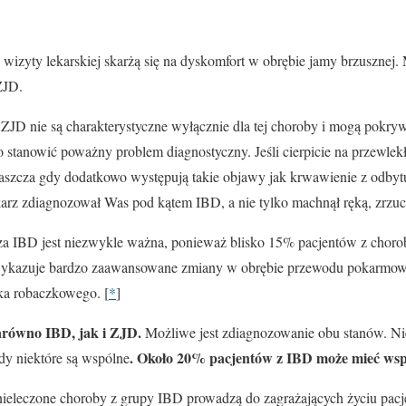
s wizyty lekarskiej skarżą się na dyskomfort w obrębie jamy brzuszne
ZJD.
 ZJD nie są charakterystyczne wyłącznie dla tej choroby i mogą pokry
stanowić poważny problem diagnostyczny. Jeśli cierpicie na przewlek
łaszcza gdy dodatkowo występują takie objawy jak krwawienie z odbytu
karz zdiagnozował Was pod kątem IBD, a nie tylko machnął ręką, zrzuc
za IBD jest niezwykle ważna, ponieważ blisko 15% pacjentów z chor
ykazuje bardzo zaawansowane zmiany w obrębie przewodu pokarmowego
ka robaczkowego. [
*
]
arówno IBD, jak i ZJD.
Możliwe jest zdiagnozowanie obu stanów. Ni
. Około 20% pacjentów z IBD może mieć wsp
dy niektóre są wspólne
ieleczone choroby z grupy IBD prowadzą do zagrażających życiu pac