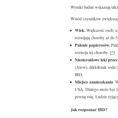
Wyniki badań wskazują takż
Wśród czynników zwiększają
Wiek.
Większość osób, u 
rozwijają choroby aż do 50
Palenie papierosów.
Pale
rozwoju tej choroby. [
*
]
Niesteroidowe leki prze
(Aleve), diklofenak sodu 
IBD.
Miejsce zamieszkania
. 
USA. Dlatego może być ta
pewną rolę. Ludzie żyjąc
Jak rozpoznać IBD?