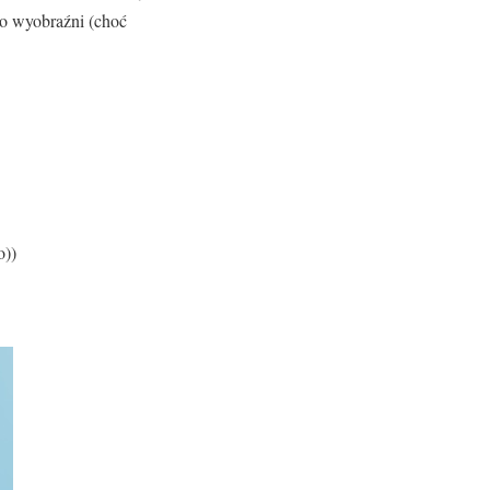
do wyobraźni (choć
o))