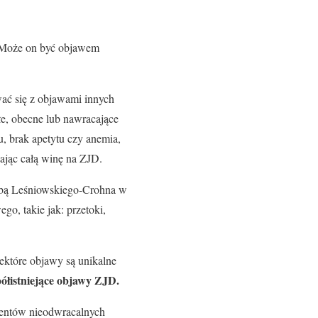
j. Może on być objawem
wać się z objawami innych
łe, obecne lub nawracające
, brak apetytu czy anemia,
ając całą winę na ZJD.
obą Leśniowskiego-Crohna w
, takie jak: przetoki,
ektóre objawy są unikalne
ółistniejące objawy ZJD.
jentów nieodwracalnych