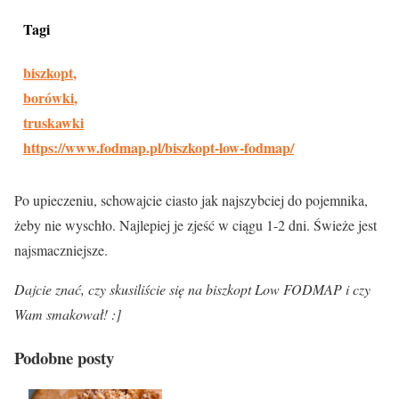
Tagi
biszkopt
,
borówki
,
truskawki
https://www.fodmap.pl/biszkopt-low-fodmap/
Po upieczeniu, schowajcie ciasto jak najszybciej do pojemnika,
żeby nie wyschło. Najlepiej je zjeść w ciągu 1-2 dni. Świeże jest
najsmaczniejsze.
Dajcie znać, czy skusiliście się na biszkopt Low FODMAP i czy
Wam smakował! :]
Podobne posty