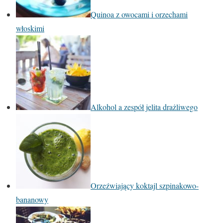
Quinoa z owocami i orzechami
włoskimi
Alkohol a zespół jelita drażliwego
Orzeźwiający koktajl szpinakowo-
bananowy