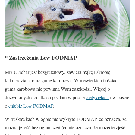
* Zastrzeżenia Low FODMAP
Mix C Schar jest bezglutenowy, zawiera mąkę i skrobię
kukurydzianą oraz gumę karobową. W niewielkich ilościach
guma karobowa nie powinna Wam zaszkodzi. Więcej o
dozwolonych dodatkach pisałam w poście
o etykietach
i w poście
o
chlebie Low FODMAP
.
W
truskawkach
w ogóle nie wykryto FODMAP, co oznacza, że
można je jeść bez ograniczeń (co nie oznacza, że możecie zjeść