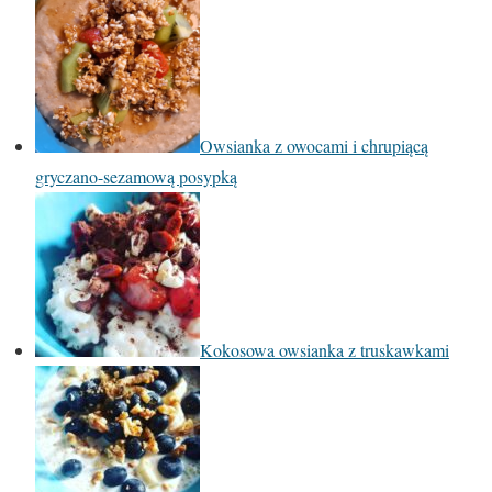
Owsianka z owocami i chrupiącą
gryczano-sezamową posypką
Kokosowa owsianka z truskawkami